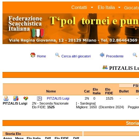
Giocato
Contatti
Elo Italia
Home
Cerca altri giocatori
Precedente
PITZALIS Lu
FSI
Elo
Elo
Nome
Cat
Bullet
B
Italia
FIDE
PITZALIS Luigi
2N
0
1525
-
-
PITZALIS Luigi
2N - Seconda Nazionale
[ - Sardegna]
Elo FIDE:
1525
Migliore: 1650 (Dicembre 2024) Peggio
Storia
Storia Elo
Anno
Mese
Elo Italia
Diff.
Elo FIDE
Diff.