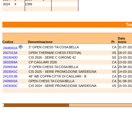
2024
4
1399
Tor
Data
Codice
Denominazione
Pr
Inizio
3° OPEN CHESS 'TA COSA BELLA
CA
31-07-20
2608002A
2607013A
OPEN THERMAE CHESS FESTIVAL
VS
18-07-20
2603040D
CIS 2026 - SERIE C GIRONE 42
SS
13-03-20
2602069A
CP CAGLIARI 2026
CA
13-02-20
2509004A
2° OPEN CHESS TA COSA BELLA
CA
29-08-20
2503041C
CIS 2025 - SERIE PROMOZIONE SARDEGNA
VS
14-03-20
2412013B
48° WE COPPA CITTA' DI CAGLIARI - B
CA
05-12-20
2409003A
OPEN CHESS TA COSA BELLA
CA
31-08-20
2403040C
CIS 2024 - SERIE PROMOZIONE SARDEGNA
VS
15-03-20