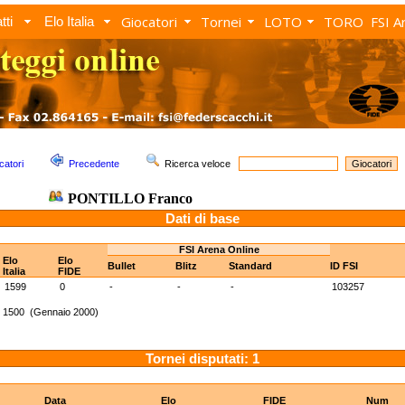
Giocatori
Tornei
LOTO
TORO
FSI A
tti
Elo Italia
catori
Precedente
Ricerca veloce
PONTILLO Franco
Dati di base
FSI Arena Online
Elo
Elo
Bullet
Blitz
Standard
ID FSI
Italia
FIDE
1599
0
-
-
-
103257
: 1500 (Gennaio 2000)
Tornei disputati: 1
Data
Elo
FIDE
Num