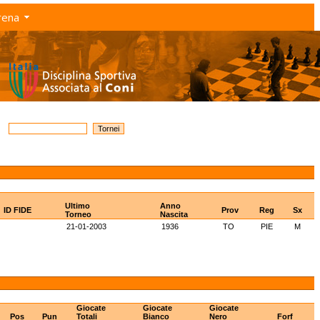
rena
Ultimo
Anno
ID FIDE
Prov
Reg
Sx
Torneo
Nascita
21-01-2003
1936
TO
PIE
M
Giocate
Giocate
Giocate
Pos
Pun
Totali
Bianco
Nero
Forf