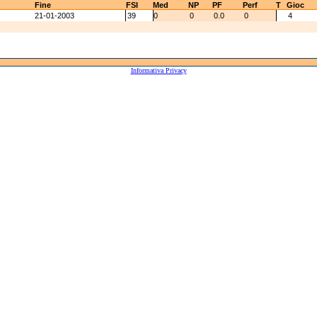
Fine
FSI
Med
NP
PF
Perf
T
Gioc
21-01-2003
39
0
0
0.0
0
4
Informativa Privacy