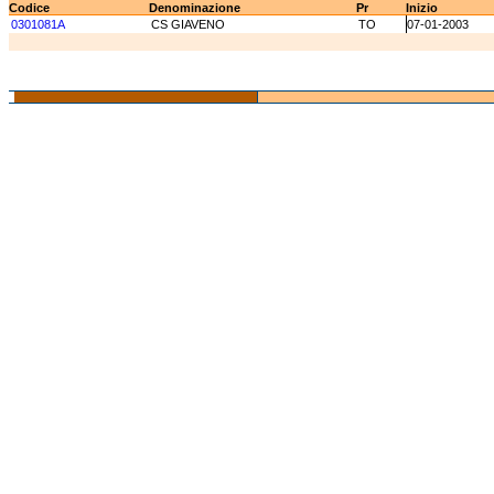
Codice
Denominazione
Pr
Inizio
0301081A
CS GIAVENO
TO
07-01-2003