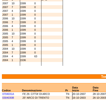
2007
10
1599
0
2007
7
1599
0
2007
4
1599
0
2007
1
1599
0
2006
10
1599
0
2006
7
1599
0
2006
4
1599
0
2006
1
1599
0
2005
10
1599
0
2005
7
1599
0
2005
4
1599
0
2005
1
1599
0
2004
10
1599
0
2004
7
1599
0
2004
4
1599
63
2004
1
1536
Tor
Data
Data
Codice
Denominazione
Pr
Inizio
Fine
0704031A
FE 29. CITTA' DI ARCO
TN
20-10-2007
28-10-2007
0304030B
25° ARCO DI TRENTO
TN
16-10-2003
26-10-2003