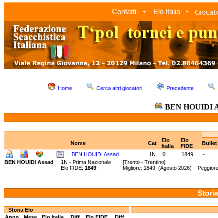
Giocato
Contatti
Elo Italia
Home
Cerca altri giocatori
Precedente
BEN HOUIDI A
Elo
Elo
Nome
Cat
Bulle
Italia
FIDE
BEN HOUIDI Assad
1N
0
1849
-
BEN HOUIDI Assad
1N - Prima Nazionale
[Trento - Trentino]
Elo FIDE:
1849
Migliore: 1849 (Agosto 2026) Peggior
Storia
Storia Elo
Anno
Mese
Elo Italia
Diff.
Elo FIDE
Diff.