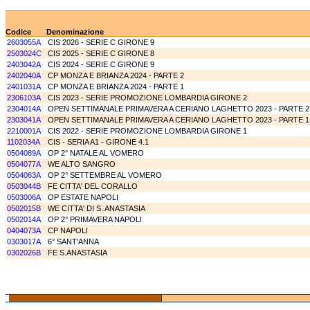
Codice
Denominazione
2603055A
CIS 2026 - SERIE C GIRONE 9
2503024C
CIS 2025 - SERIE C GIRONE 8
2403042A
CIS 2024 - SERIE C GIRONE 9
2402040A
CP MONZA E BRIANZA 2024 - PARTE 2
2401031A
CP MONZA E BRIANZA 2024 - PARTE 1
2306103A
CIS 2023 - SERIE PROMOZIONE LOMBARDIA GIRONE 2
2304014A
OPEN SETTIMANALE PRIMAVERA A CERIANO LAGHETTO 2023 - PARTE 2
2303041A
OPEN SETTIMANALE PRIMAVERA A CERIANO LAGHETTO 2023 - PARTE 1
2210001A
CIS 2022 - SERIE PROMOZIONE LOMBARDIA GIRONE 1
1102034A
CIS - SERIA A1 - GIRONE 4.1
0504089A
OP 2° NATALE AL VOMERO
0504077A
WE ALTO SANGRO
0504063A
OP 2° SETTEMBRE AL VOMERO
0503044B
FE CITTA' DEL CORALLO
0503006A
OP ESTATE NAPOLI
0502015B
WE CITTA' DI S. ANASTASIA
0502014A
OP 2° PRIMAVERA NAPOLI
0404073A
CP NAPOLI
0303017A
6° SANT'ANNA
0302026B
FE S.ANASTASIA