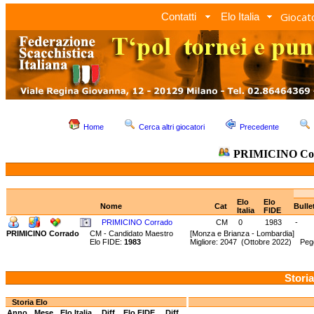
Giocato
Contatti
Elo Italia
Home
Cerca altri giocatori
Precedente
PRIMICINO Co
Elo
Elo
Nome
Cat
Bulle
Italia
FIDE
PRIMICINO Corrado
CM
0
1983
-
PRIMICINO Corrado
CM - Candidato Maestro
[Monza e Brianza - Lombardia]
Elo FIDE:
1983
Migliore: 2047 (Ottobre 2022) Pegg
Storia
Storia Elo
Anno
Mese
Elo Italia
Diff.
Elo FIDE
Diff.