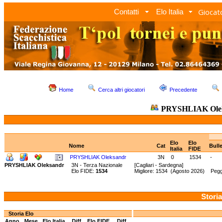
Giocato
Contatti
Elo Italia
Home
Cerca altri giocatori
Precedente
PRYSHLIAK Ole
Elo
Elo
Nome
Cat
Bull
Italia
FIDE
PRYSHLIAK Oleksandr
3N
0
1534
-
PRYSHLIAK Oleksandr
3N - Terza Nazionale
[Cagliari - Sardegna]
Elo FIDE:
1534
Migliore: 1534 (Agosto 2026) Pegg
Storia
Storia Elo
Anno
Mese
Elo Italia
Diff.
Elo FIDE
Diff.