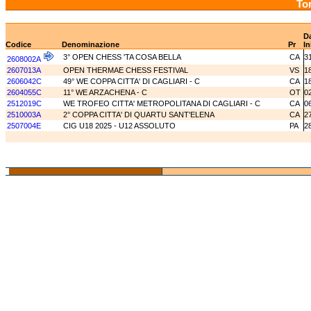
Tor
D
Codice
Denominazione
Pr
In
3° OPEN CHESS 'TA COSA BELLA
CA
3
2608002A
2607013A
OPEN THERMAE CHESS FESTIVAL
VS
1
2606042C
49° WE COPPA CITTA' DI CAGLIARI - C
CA
1
2604055C
11° WE ARZACHENA - C
OT
0
2512019C
WE TROFEO CITTA' METROPOLITANA DI CAGLIARI - C
CA
0
2510003A
2° COPPA CITTA' DI QUARTU SANT'ELENA
CA
2
2507004E
CIG U18 2025 - U12 ASSOLUTO
PA
2