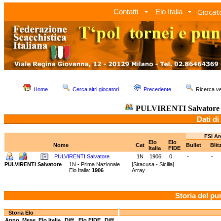
Giocato
Contatti
Elo Italia
Home
Cerca altri giocatori
Precedente
Ricerca 
PULVIRENTI Salvatore
Dati di
FSI Ar
Elo
Elo
Nome
Cat
Bullet
Blit
Italia
FIDE
PULVIRENTI Salvatore
1N
1906
0
-
-
PULVIRENTI Salvatore
1N - Prima Nazionale
[Siracusa - Sicilia]
Elo Italia:
1906
Array
Storia del pu
Storia Elo
Anno
Mese
Elo Italia
Diff.
Elo FIDE
Diff.