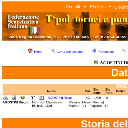
Giocato
Contatti
Elo Italia
Home
Cerca altri giocatori
Precedente
AGOSTINI Di
Dat
Elo
Elo
Nome
Cat
Bullet
Italia
FIDE
AGOSTINI Diego
NC
1399
0
-
AGOSTINI Diego
NC - Non Classificato
[Pesaro Urbino - Marche]
Elo Italia:
1399
Migliore: ( ) Peggiore: ( )
Storia de