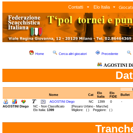
Giocato
Contatti
Elo Italia
Home
Cerca altri giocatori
Precedente
AGOSTINI Di
Dat
Elo
Elo
Nome
Cat
Bullet
Italia
FIDE
AGOSTINI Diego
NC
1399
0
-
AGOSTINI Diego
NC - Non Classificato
[Pesaro Urbino - Marche]
Elo Italia:
1399
Migliore: ( ) Peggiore: ( )
Tranch