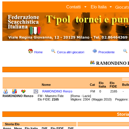
Giocato
Contatti
Elo Italia
Home
Cerca altri giocatori
Precedente
RAMONDINO R
Elo
Elo
Nome
Cat
Bull
Italia
FIDE
RAMONDINO Renzo
FM
0
2165
-
RAMONDINO Renzo
FM - Maestro Fide
[Roma - Lazio]
Elo FIDE:
2165
Migliore: 2304 (Maggio 2010) Peggiore
Storia
Storia Elo
Anno
Mese
Elo Italia
Diff.
Elo FIDE
Diff.