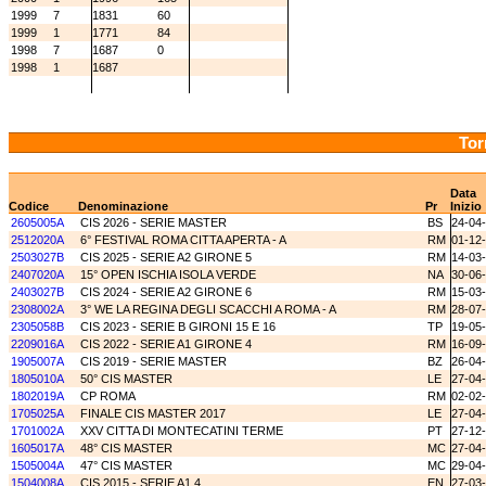
1999
7
1831
60
1999
1
1771
84
1998
7
1687
0
1998
1
1687
Tor
Data
Codice
Denominazione
Pr
Inizio
2605005A
CIS 2026 - SERIE MASTER
BS
24-04
2512020A
6° FESTIVAL ROMA CITTA APERTA - A
RM
01-12
2503027B
CIS 2025 - SERIE A2 GIRONE 5
RM
14-03
2407020A
15° OPEN ISCHIA ISOLA VERDE
NA
30-06
2403027B
CIS 2024 - SERIE A2 GIRONE 6
RM
15-03
2308002A
3° WE LA REGINA DEGLI SCACCHI A ROMA - A
RM
28-07
2305058B
CIS 2023 - SERIE B GIRONI 15 E 16
TP
19-05
2209016A
CIS 2022 - SERIE A1 GIRONE 4
RM
16-09
1905007A
CIS 2019 - SERIE MASTER
BZ
26-04
1805010A
50° CIS MASTER
LE
27-04
1802019A
CP ROMA
RM
02-02
1705025A
FINALE CIS MASTER 2017
LE
27-04
1701002A
XXV CITTA DI MONTECATINI TERME
PT
27-12
1605017A
48° CIS MASTER
MC
27-04
1505004A
47° CIS MASTER
MC
29-04
1504008A
CIS 2015 - SERIE A1.4
EN
27-03