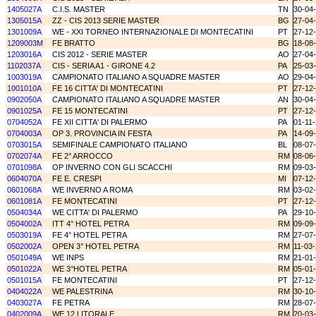
1405027A
C.I.S. MASTER
TN
30-04
1305015A
ZZ - CIS 2013 SERIE MASTER
BG
27-04
1301009A
WE - XXI TORNEO INTERNAZIONALE DI MONTECATINI
PT
27-12
1209003M
FE BRATTO
BG
18-08
1203016A
CIS 2012 - SERIE MASTER
AO
27-04
1102037A
CIS - SERIA A1 - GIRONE 4.2
PA
25-03
1003019A
CAMPIONATO ITALIANO A SQUADRE MASTER
AO
29-04
1001010A
FE 16 CITTA' DI MONTECATINI
PT
27-12
0902050A
CAMPIONATO ITALIANO A SQUADRE MASTER
AN
30-04
0901025A
FE 15 MONTECATINI
PT
27-12
0704052A
FE XII CITTA' DI PALERMO
PA
01-11
0704003A
OP 3. PROVINCIA IN FESTA
PA
14-09
0703015A
SEMIFINALE CAMPIONATO ITALIANO
BL
08-07
0702074A
FE 2° ARROCCO
RM
08-06
0701098A
OP INVERNO CON GLI SCACCHI
RM
09-03
0604070A
FE E. CRESPI
MI
07-12
0601068A
WE INVERNO A ROMA
RM
03-02
0601081A
FE MONTECATINI
PT
27-12
0504034A
WE CITTA' DI PALERMO
PA
29-10
0504002A
ITT 4° HOTEL PETRA
RM
09-09
0503019A
FE 4° HOTEL PETRA
RM
27-07
0502002A
OPEN 3° HOTEL PETRA
RM
11-03
0501049A
WE INPS
RM
21-01
0501022A
WE 3°HOTEL PETRA
RM
05-01
0501015A
FE MONTECATINI
PT
27-12
0404022A
WE PALESTRINA
RM
30-10
0403027A
FE PETRA
RM
28-07
0402009A
WE 12 LITORALE
RM
20-03