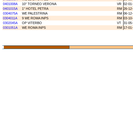
0401008A
10° TORNEO VERONA
VR
02-01
0401015A
1° HOTEL PETRA
RM
26-12
0304075A
WE PALESTRINA
RM
06-12
0304011A
9 WE ROMA INPS
RM
03-10
0302045A
OP VITERBO
VT
31-05
0301051A
WE ROMA INPS
RM
17-01