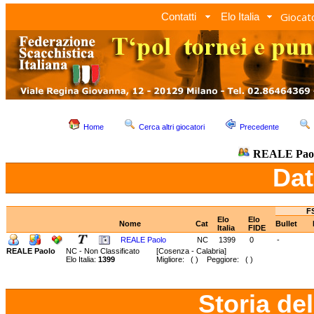
Giocato
Contatti
Elo Italia
Home
Cerca altri giocatori
Precedente
REALE Pao
Dat
FS
Elo
Elo
Nome
Cat
Bullet
Italia
FIDE
REALE Paolo
NC
1399
0
-
REALE Paolo
NC - Non Classificato
[Cosenza - Calabria]
Elo Italia:
1399
Migliore: ( ) Peggiore: ( )
Storia de