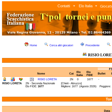
Giocato
Contatti
Elo Italia
Home
Cerca altri giocatori
Precedente
RISIO LOR
FS
Elo
Elo
Nome
Cat
Bullet
Italia
FIDE
RISIO LORETA
2N
0
1677
-
RISIO LORETA
2N - Seconda Nazionale
[Chieti - Abruzzo]
Elo FIDE:
1677
Migliore: 1677 (Agosto 2026) Peggiore:
Tor
Data