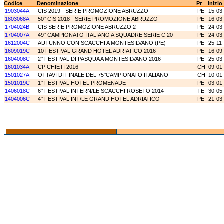
Codice
Denominazione
Pr
Inizio
1903044A
CIS 2019 - SERIE PROMOZIONE ABRUZZO
PE
15-03
1803068A
50° CIS 2018 - SERIE PROMOZIONE ABRUZZO
PE
16-03
1704024B
CIS SERIE PROMOZIONE ABRUZZO 2
PE
24-03
1704007A
49° CAMPIONATO ITALIANO A SQUADRE SERIE C 20
PE
24-03
1612004C
AUTUNNO CON SCACCHI A MONTESILVANO (PE)
PE
25-11
1609019C
10 FESTIVAL GRAND HOTEL ADRIATICO 2016
PE
16-09
1604008C
2° FESTIVAL DI PASQUA A MONTESILVANO 2016
PE
25-03
1601034A
CP CHIETI 2016
CH
09-01
1501027A
OTTAVI DI FINALE DEL 75°CAMPIONATO ITALIANO
CH
10-01
1501019C
1° FESTIVAL HOTEL PROMENADE
PE
03-01
1406018C
6° FESTIVAL INTERN/LE SCACCHI ROSETO 2014
TE
30-05
1404006C
4° FESTIVAL INT/LE GRAND HOTEL ADRIATICO
PE
21-03