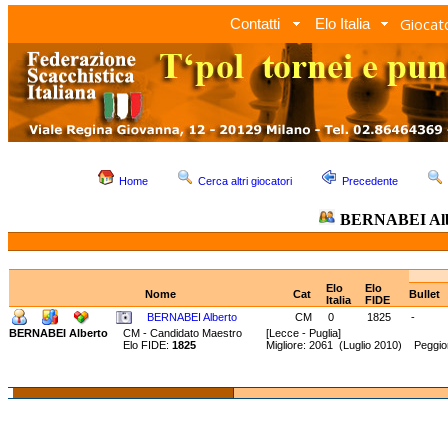
Giocato
Contatti
Elo Italia
Home
Cerca altri giocatori
Precedente
BERNABEI Alb
Elo
Elo
Nome
Cat
Bullet
Italia
FIDE
BERNABEI Alberto
CM
0
1825
-
BERNABEI Alberto
CM - Candidato Maestro
[Lecce - Puglia]
Elo FIDE:
1825
Migliore: 2061 (Luglio 2010) Peggio