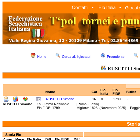
Giocato
Contatti
Elo Italia
Home
Cerca altri giocatori
Precedente
RUSCITTI Si
Elo
Elo
Nome
Cat
Bullet
Italia
FIDE
RUSCITTI Simone
1N
0
1799
-
RUSCITTI Simone
1N - Prima Nazionale
[Roma - Lazio]
Elo FIDE:
1799
Migliore: 1823 (Novembre 2025) Peggio
Storia
Storia Elo
Anno
Mese
Elo Italia
Diff.
Elo FIDE
Diff.