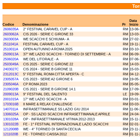
Tor
Data
Codice
Denominazione
Pr
Inizio
2606035A
2° FESTIVAL CARAVEL CUP - A
RM
13-06
2603062A
CIS 2026 - SERIE C GIRONE 33
RM
13-03
2603003A
WE SCACCHI E SCHIUMA - A
RM
27-02
2511041A
FESTIVAL CARAVEL CUP - A
RM
19-11-
2510011A
OPEN AUTUNNO A ROMA 2025
RM
03-10
2509013A
37° WE LAZIO SCACCHI - TORNEO DI SETTEMBRE - A
RM
06-09
2506020A
WE DEL LITORALE - A
RM
07-06
2503049A
CIS 2025 - SERIE C GIRONE 22
RM
14-03
2403027C
CIS 2024 - SERIE B GIRONE 11
RM
15-03
2312013C
5° FESTIVAL ROMA CITTA' APERTA - C
RM
04-12
2305057A
CIS 2023 - SERIE A2 GIRONE 6
RM
19-05
2305046A
CP ROMA 2023
RM
05-05
2109020B
CIS 2021 - SERIE B GIRONE 14.1
RM
17-09
2009013A
9° FESTIVAL DEL SALENTO
LE
19-09
2001015A
17° WE LAZIO SCACCHI - A
RM
03-01
1703016B
II MARE & RELAX CHALLENGE
RM
03-03
1407011A
INFRASETTIMANALE SS LAZIO GIU 2014
RM
11-06-
1306025A
OP - SS LAZIO SCACCHI INFRASETTIMANALE APRILE
RM
24-04
1301028A
OP - INFRASETTIMANALE VITINIA 2012-2013
RM
15-11-
1301022B
FE - 1^ FESTIVAL INTERNAZIONALE LAZIO SCACCHI
RM
02-01
1212008B
WE - 4° TORNEO DI SANTA CECILIA
RM
23-11-
1211020B
FE - TORNEO CAISSA 2012
RM
01-11-