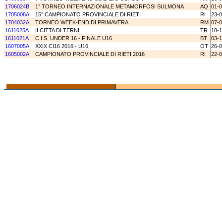
1706024B
1° TORNEO INTERNAZIONALE METAMORFOSI SULMONA
AQ
01-
1705008A
15° CAMPIONATO PROVINCIALE DI RIETI
RI
23-
1704032A
TORNEO WEEK-END DI PRIMAVERA
RM
07-
1611025A
II CITTA DI TERNI
TR
18-1
1611021A
C.I.S. UNDER 16 - FINALE U16
BT
03-1
1607005A
XXIX CI16 2016 - U16
OT
26-
1605002A
CAMPIONATO PROVINCIALE DI RIETI 2016
RI
22-