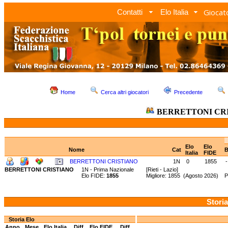
Giocato
Contatti
Elo Italia
Home
Cerca altri giocatori
Precedente
BERRETTONI CR
Elo
Elo
Nome
Cat
B
Italia
FIDE
BERRETTONI CRISTIANO
1N
0
1855
-
BERRETTONI CRISTIANO
1N - Prima Nazionale
[Rieti - Lazio]
Elo FIDE:
1855
Migliore: 1855 (Agosto 2026) P
Storia
Storia Elo
Anno
Mese
Elo Italia
Diff.
Elo FIDE
Diff.