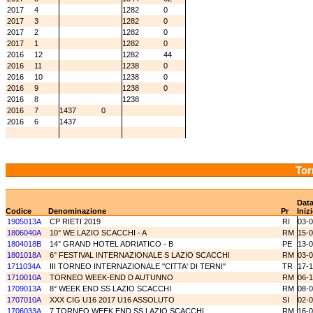
2017
4
1282
0
2017
3
1282
0
2017
2
1282
0
2017
1
1282
0
2016
12
1282
44
2016
11
1238
0
2016
10
1238
0
2016
9
1238
0
2016
8
1238
2016
7
1437
0
2016
6
1437
Tor
Dat
Codice
Denominazione
Pr
Iniz
1905013A
CP RIETI 2019
RI
03-
1806040A
10° WE LAZIO SCACCHI - A
RM
15-
1804018B
14° GRAND HOTEL ADRIATICO - B
PE
13-
1801018A
6° FESTIVAL INTERNAZIONALE S LAZIO SCACCHI
RM
03-
1711034A
III TORNEO INTERNAZIONALE ''CITTA' DI TERNI''
TR
17-1
1710010A
TORNEO WEEK-END D AUTUNNO
RM
06-
1709013A
8° WEEK END SS LAZIO SCACCHI
RM
08-
1707010A
XXX CIG U16 2017 U16 ASSOLUTO
SI
02-
1706033A
7 TORNEO WEEK END SS LAZIO SCACCHI
RM
16-