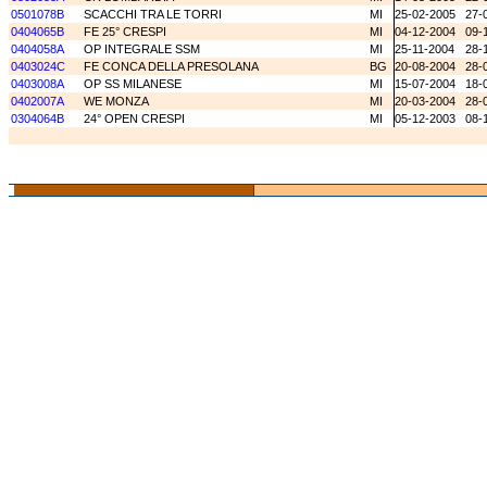
0501078B
SCACCHI TRA LE TORRI
MI
25-02-2005
27-
0404065B
FE 25° CRESPI
MI
04-12-2004
09-
0404058A
OP INTEGRALE SSM
MI
25-11-2004
28-
0403024C
FE CONCA DELLA PRESOLANA
BG
20-08-2004
28-
0403008A
OP SS MILANESE
MI
15-07-2004
18-
0402007A
WE MONZA
MI
20-03-2004
28-
0304064B
24° OPEN CRESPI
MI
05-12-2003
08-