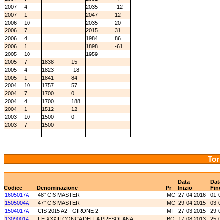
2007
4
2035
-12
2007
1
2047
12
2006
10
2035
20
2006
7
2015
31
2006
4
1984
86
2006
1
1898
-61
2005
10
1959
2005
7
1838
15
2005
4
1823
-18
2005
1
1841
84
2004
10
1757
57
2004
7
1700
0
2004
4
1700
188
2004
1
1512
12
2003
10
1500
0
2003
7
1500
Tor
Data
Dat
Codice
Denominazione
Pr
Inizio
Fin
1605017A
48° CIS MASTER
MC
27-04-2016
01-
1505004A
47° CIS MASTER
MC
29-04-2015
03-
1504017A
CIS 2015 A2 - GIRONE 2
MI
27-03-2015
29-
1309001A
FE XXXIII CONCA DELLA PRESOLANA
BG
17-08-2013
25-