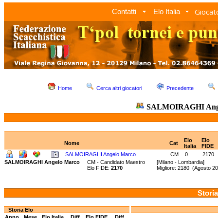
Giocato
Contatti
Elo Italia
Home
Cerca altri giocatori
Precedente
SALMOIRAGHI Ange
Elo
Elo
Nome
Cat
Italia
FIDE
SALMOIRAGHI Angelo Marco
CM
0
2170
SALMOIRAGHI Angelo Marco
CM - Candidato Maestro
[Milano - Lombardia]
Elo FIDE:
2170
Migliore: 2180 (Agosto 
Storia
Storia Elo
Anno
Mese
Elo Italia
Diff.
Elo FIDE
Diff.