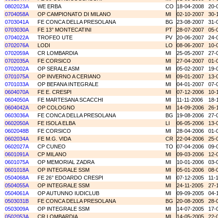
0802023A
WE ERBA
CO
18-04-2008
20-
0704058A
OP CAMPIONATO DI MILANO
MI
02-10-2007
30-
0703041A
FE CONCA DELLA PRESOLANA
BG
23-08-2007
31-
0703030A
FE 13° MONTECATINI
PT
28-07-2007
05-
0704022A
TROFEO UTE
PV
20-06-2007
24-
0702076A
LODI
LO
08-06-2007
10-
0702059A
CR LOMBARDIA
MI
25-05-2007
27-
0702035A
FE CORSICO
MI
27-04-2007
01-
0702002A
OP SERALE ASM
MI
05-02-2007
19-
0701075A
OP INVERNO A CERIANO
MI
09-01-2007
13-
0701033A
OP BEFANA INTEGRALE
MI
04-01-2007
07-
0604070A
FE E. CRESPI
MI
07-12-2006
10-
0604050A
FE MARTESANA SCACCHI
MI
11-11-2006
18-
0604042A
OP COLOGNO
MI
14-09-2006
26-
0603036A
FE CONCA DELLA PRESOLANA
BG
19-08-2006
27-
0602050A
FE ISOLA ELBA
LI
06-05-2006
13-
0602048B
FE CORSICO
MI
28-04-2006
01-
0602034A
FE M.G. VIDA
CR
22-04-2006
25-
0602027A
CP CUNEO
TO
07-04-2006
09-
0601091A
CP MILANO
MI
09-03-2006
12-
0601075A
OP MEMORIAL ZADRA
MI
10-01-2006
03-
0601018A
OP INTEGRALE SSM
MI
05-01-2006
08-
0504068A
FE 26° EDOARDO CRESPI
MI
07-12-2005
11-
0504055A
OP INTEGRALE SSM
MI
24-11-2005
27-
0504061A
OP AUTUNNO IUDICLUB
MI
09-09-2005
04-
0503031B
FE CONCA DELLA PRESOLANA
BG
20-08-2005
28-
0503009A
OP INTEGRALE SSM
MI
14-07-2005
17-
0502053A
CR LOMBARDIA
MI
14-05-2005
22-