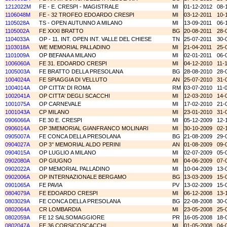
1212022M
FE - E. CRESPI - MAGISTRALE
MI
01-12-2012
08-
1106048M
FE - 32 TROFEO EDOARDO CRESPI
MI
03-12-2011
10-
1105028A
TS - OPEN AUTUNNO A MILANO
MI
13-09-2011
06-
1105002A
FE XXXI BRATTO
BG
20-08-2011
28-
1104033A
OP - 11. INT. OPEN INT. VALLE DEL CHIESE
TN
25-07-2011
30-
1103018A
WE MEMORIAL PALLADINO
MI
21-04-2011
25-
1101009A
OP BEFANA A MILANO
MI
02-01-2011
06-
1006060A
FE 31. EDOARDO CRESPI
MI
04-12-2010
11-
1005003A
FE BRATTO DELLA PRESOLANA
BG
28-08-2010
28-
1004024A
FE SPIAGGIA DI VELLUTO
AN
25-07-2010
31-
1004014A
OP CITTA' DI ROMA
RM
03-07-2010
11-
1002041A
OP CITTA' DEGLI SCACCHI
MI
12-03-2010
14-
1001075A
OP CARNEVALE
MI
17-02-2010
21-
1001043A
CP MILANO
MI
23-01-2010
31-
0906066A
FE 30 E. CRESPI
MI
05-12-2009
12-
0906014A
OP 3MEMORIAL GIANFRANCO MOLINARI
MI
30-10-2009
02-
0905007A
FE CONCA DELLA PRESOLANA
BG
21-08-2009
29-
0904027A
OP 3° MEMORIAL ALDO PERINI
AN
01-08-2009
09-
0904015A
OP LUGLIO A MILANO
MI
02-07-2009
05-
0902080A
OP GIUGNO
MI
04-06-2009
07-
0902022A
OP MEMORIAL PALLADINO
MI
10-04-2009
13-
0902006A
OP INTERNAZIONALE BERGAMO
BG
13-03-2009
15-
0901065A
FE PAVIA
PV
13-02-2009
15-
0804079A
FE EDOARDO CRESPI
MI
06-12-2008
13-
0803029A
FE CONCA DELLA PRESOLANA
BG
22-08-2008
30-
0802064A
CR LOMBARDIA
MI
23-05-2008
25-
0802059A
FE 12 SALSOMAGGIORE
PR
16-05-2008
18-
0802047A
FE 36 CORSICOSCACCHI
MI
01-05-2008
04-