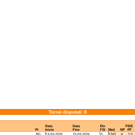
Tornei disputati: 8
Data
Data
Elo
FIDE
Pr
Inizio
Fine
FSI
Med
NP
PF
BG
13-03-2026
15-03-2026
0
1743
4
2.0