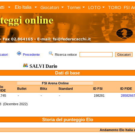
Giocatori
Tornei
LOTO
TORO
FSI A
tti
Elo Italia
catori
Precedente
Ricerca veloce
SALVI Dario
Dati di base
FSI Arena Online
lo
Bullet
Blitz
Standard
ID FSI
ID FIDE
FIDE
1745
-
-
-
198281
2858266
18 (Dicembre 2022)
Storia del punteggio Elo
Andamento Elo Italia 