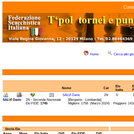
Conta
Home
Cerca altri gio
Elo
E
Nome
Cat
Italia
SALVI Dario
2N
0
SALVI Dario
2N - Seconda Nazionale
[Bergamo - Lombardia]
Elo FIDE:
1745
Migliore: 1756 (Marzo 2024) Peggiore: 14
Storia Elo
Anno
Mese
Elo Italia
Diff.
Elo FIDE
Diff.