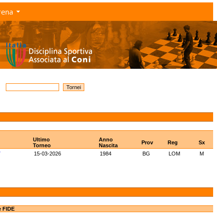
rena
Ultimo
Anno
Prov
Reg
Sx
Torneo
Nascita
7
15-03-2026
1984
BG
LOM
M
e FIDE