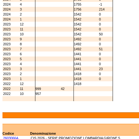
2024
4
1755
-1
2024
3
1756
214
2024
2
1542
0
2024
1
1542
0
2023
12
1542
0
2023
11
1542
0
2023
10
1542
50
2023
9
1492
0
2023
8
1492
0
2023
7
1492
51
2023
6
1441
0
2023
5
1441
0
2023
4
1441
0
2023
3
1441
23
2023
2
1418
0
2023
1
1418
0
2022
12
1418
2022
11
999
42
2022
10
957
Codice
Denominazione
2603066A
CIS 2026 - SERIE PROMOZIONE LOMBARDIA GIRONE 5