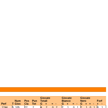
Giocate
Giocate
Giocate
Num
Pos
Pun
Totali
Bianco
Nero
Forf
Perf
T
Gioc
Cla
Tot
G
+
=
-
G
+
=
-
G
+
=
-
+
-
1744
5
105
22
2
4
2
0
2
2
1
0
1
2
1
0
1
0
1