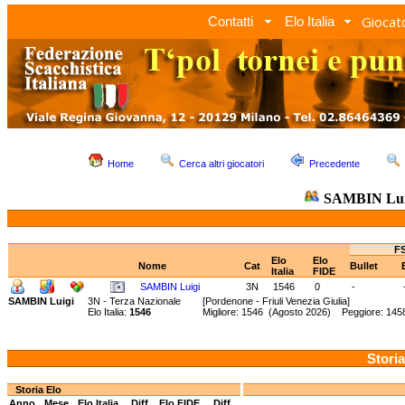
Giocato
Contatti
Elo Italia
Home
Cerca altri giocatori
Precedente
SAMBIN Lui
FS
Elo
Elo
Nome
Cat
Bullet
Italia
FIDE
SAMBIN Luigi
3N
1546
0
-
SAMBIN Luigi
3N - Terza Nazionale
[Pordenone - Friuli Venezia Giulia]
Elo Italia:
1546
Migliore: 1546 (Agosto 2026) Peggiore: 145
Storia
Storia Elo
Anno
Mese
Elo Italia
Diff.
Elo FIDE
Diff.