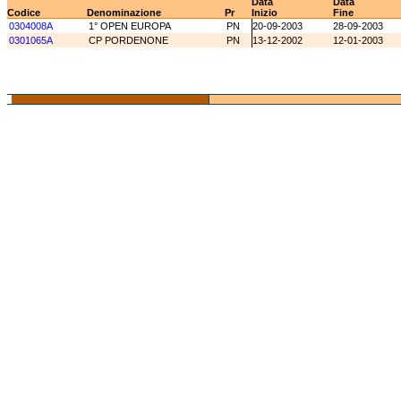
Data
Data
Codice
Denominazione
Pr
Inizio
Fine
0304008A
1° OPEN EUROPA
PN
20-09-2003
28-09-2003
0301065A
CP PORDENONE
PN
13-12-2002
12-01-2003