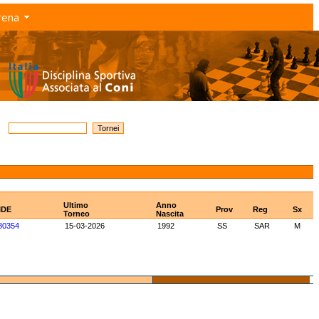
rena
Ultimo
Anno
IDE
Prov
Reg
Sx
Torneo
Nascita
80354
15-03-2026
1992
SS
SAR
M