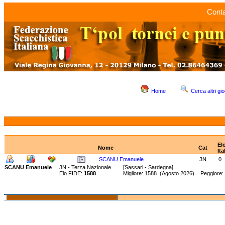
Conta
Home
Cerca altri gio
El
Nome
Cat
Ita
SCANU Emanuele
3N
0
SCANU Emanuele
3N - Terza Nazionale
[Sassari - Sardegna]
Elo FIDE:
1588
Migliore: 1588 (Agosto 2026) Peggiore: