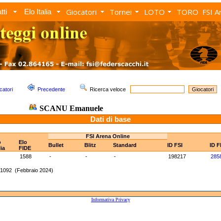
Giocatori
Tornei
LOTO
TORO
FSI A
tti
Elo Italia
catori
Precedente
Ricerca veloce
SCANU Emanuele
Dati di base
FSI Arena Online
o
Elo
Bullet
Blitz
Standard
ID FSI
ID F
lia
FIDE
1588
-
-
-
198217
285
 1092 (Febbraio 2024)
Informativa Privacy