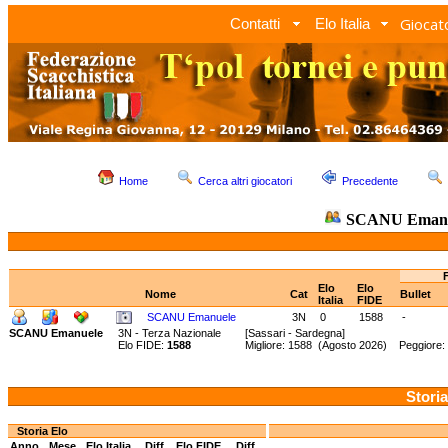
Giocato
Contatti
Elo Italia
Home
Cerca altri giocatori
Precedente
SCANU Emanu
Elo
Elo
Nome
Cat
Bullet
Italia
FIDE
SCANU Emanuele
3N
0
1588
-
SCANU Emanuele
3N - Terza Nazionale
[Sassari - Sardegna]
Elo FIDE:
1588
Migliore: 1588 (Agosto 2026) Peggiore:
Storia
Storia Elo
Anno
Mese
Elo Italia
Diff.
Elo FIDE
Diff.