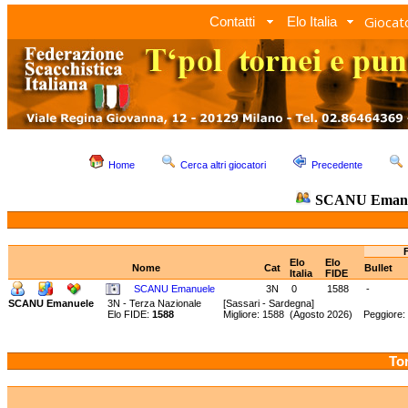
Giocato
Contatti
Elo Italia
Home
Cerca altri giocatori
Precedente
SCANU Emanu
Elo
Elo
Nome
Cat
Bullet
Italia
FIDE
SCANU Emanuele
3N
0
1588
-
SCANU Emanuele
3N - Terza Nazionale
[Sassari - Sardegna]
Elo FIDE:
1588
Migliore: 1588 (Agosto 2026) Peggiore:
Tor