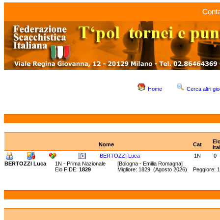
Conta
Home
Cerca altri gio
El
Nome
Cat
Ita
BERTOZZI Luca
1N
0
BERTOZZI Luca
1N - Prima Nazionale
[Bologna - Emilia Romagna]
Elo FIDE:
1829
Migliore: 1829 (Agosto 2026) Peggiore: 