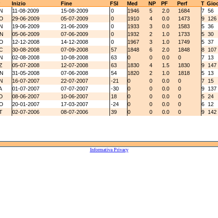
Inizio
Fine
FSI
Med
NP
PF
Perf
T
Gio
N
11-08-2009
15-08-2009
0
1946
5
2.0
1684
7
56
O
29-06-2009
05-07-2009
0
1910
4
0.0
1473
9
126
N
19-06-2009
21-06-2009
0
1933
3
0.0
1583
5
36
N
05-06-2009
07-06-2009
0
1932
2
1.0
1733
5
30
O
12-12-2008
14-12-2008
0
1967
3
1.0
1749
5
37
C
30-08-2008
07-09-2008
57
1848
6
2.0
1848
8
107
N
02-08-2008
10-08-2008
63
0
0
0.0
0
7
13
Z
05-07-2008
12-07-2008
63
1830
4
1.5
1830
9
147
N
31-05-2008
07-06-2008
54
1820
2
1.0
1818
5
13
N
16-07-2007
22-07-2007
-21
0
0
0.0
0
7
15
A
01-07-2007
07-07-2007
-30
0
0
0.0
0
9
137
O
08-06-2007
10-06-2007
18
0
0
0.0
0
5
24
O
20-01-2007
17-03-2007
-24
0
0
0.0
0
6
12
T
02-07-2006
08-07-2006
39
0
0
0.0
0
9
142
Informativa Privacy