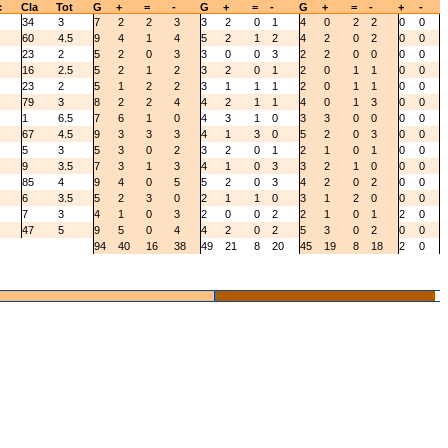
c
Cla
Tot
G
+
=
-
G
+
=
-
G
+
=
-
+
-
34
3
7
2
2
3
3
2
0
1
4
0
2
2
0
0
60
4.5
9
4
1
4
5
2
1
2
4
2
0
2
0
0
23
2
5
2
0
3
3
0
0
3
2
2
0
0
0
0
16
2.5
5
2
1
2
3
2
0
1
2
0
1
1
0
0
23
2
5
1
2
2
3
1
1
1
2
0
1
1
0
0
79
3
8
2
2
4
4
2
1
1
4
0
1
3
0
0
1
6.5
7
6
1
0
4
3
1
0
3
3
0
0
0
0
67
4.5
9
3
3
3
4
1
3
0
5
2
0
3
0
0
5
3
5
3
0
2
3
2
0
1
2
1
0
1
0
0
9
3.5
7
3
1
3
4
1
0
3
3
2
1
0
0
0
85
4
9
4
0
5
5
2
0
3
4
2
0
2
0
0
6
3.5
5
2
3
0
2
1
1
0
3
1
2
0
0
0
7
3
4
1
0
3
2
0
0
2
2
1
0
1
2
0
47
5
9
5
0
4
4
2
0
2
5
3
0
2
0
0
94
40
16
38
49
21
8
20
45
19
8
18
2
0