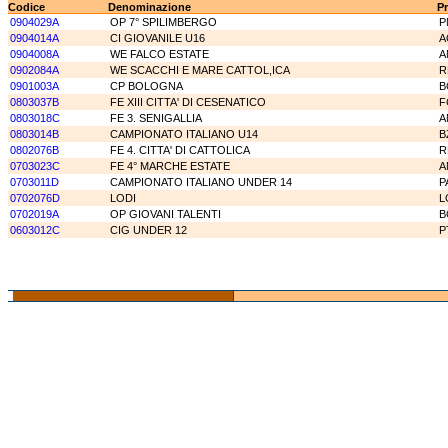
Codice
Denominazione
Pr
0904029A
OP 7° SPILIMBERGO
P
0904014A
CI GIOVANILE U16
A
0904008A
WE FALCO ESTATE
A
0902084A
WE SCACCHI E MARE CATTOL,ICA
R
0901003A
CP BOLOGNA
B
0803037B
FE XIII CITTA' DI CESENATICO
F
0803018C
FE 3. SENIGALLIA
A
0803014B
CAMPIONATO ITALIANO U14
B
0802076B
FE 4. CITTA' DI CATTOLICA
R
0703023C
FE 4° MARCHE ESTATE
A
0703011D
CAMPIONATO ITALIANO UNDER 14
P
0702076D
LODI
L
0702019A
OP GIOVANI TALENTI
B
0603012C
CIG UNDER 12
P