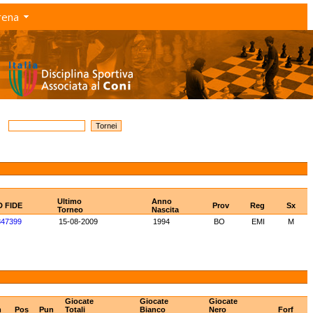
rena
Ultimo
Anno
D FIDE
Prov
Reg
Sx
Torneo
Nascita
847399
15-08-2009
1994
BO
EMI
M
Giocate
Giocate
Giocate
m
Pos
Pun
Totali
Bianco
Nero
Forf