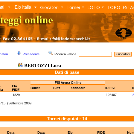
Giocatori
Tornei
LOTO
TORO
FSI A
tti
Elo Italia
catori
Precedente
Ricerca veloce
BERTOZZI Luca
Dati di base
FSI Arena Online
o
Elo
Bullet
Blitz
Standard
ID FSI
I
lia
FIDE
1829
-
-
-
126407
1715 (Settembre 2009)
Tornei disputati: 14
Data
Data
Elo
FIDE
Nu