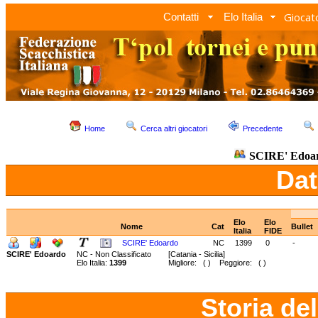
Giocato
Contatti
Elo Italia
Home
Cerca altri giocatori
Precedente
SCIRE' Edoa
Dat
Elo
Elo
Nome
Cat
Bullet
Italia
FIDE
SCIRE' Edoardo
NC
1399
0
-
SCIRE' Edoardo
NC - Non Classificato
[Catania - Sicilia]
Elo Italia:
1399
Migliore: ( ) Peggiore: ( )
Storia de