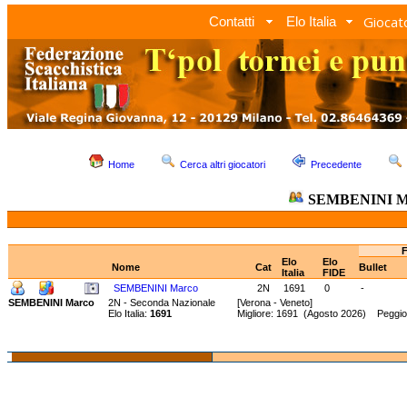
Giocato
Contatti
Elo Italia
Home
Cerca altri giocatori
Precedente
SEMBENINI M
F
Elo
Elo
Nome
Cat
Bullet
Italia
FIDE
SEMBENINI Marco
2N
1691
0
-
SEMBENINI Marco
2N - Seconda Nazionale
[Verona - Veneto]
Elo Italia:
1691
Migliore: 1691 (Agosto 2026) Peggio