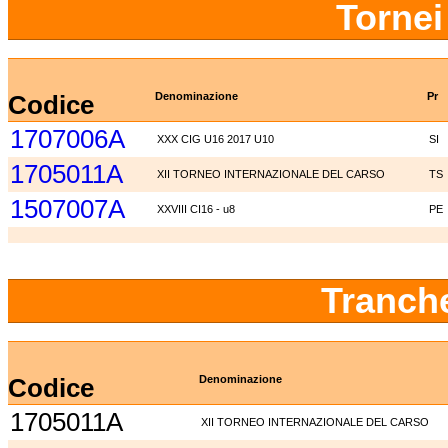
Tornei
Codice
Denominazione
Pr
1707006A
XXX CIG U16 2017 U10
SI
1705011A
XII TORNEO INTERNAZIONALE DEL CARSO
TS
1507007A
XXVIII CI16 - u8
PE
Tranch
Codice
Denominazione
1705011A
XII TORNEO INTERNAZIONALE DEL CARSO