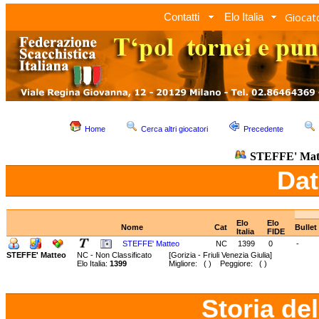
Giocato
Contatti
Elo Italia
Home
Cerca altri giocatori
Precedente
STEFFE' Mat
Dat
Elo
Elo
Nome
Cat
Bullet
Italia
FIDE
STEFFE' Matteo
NC
1399
0
-
STEFFE' Matteo
NC - Non Classificato
[Gorizia - Friuli Venezia Giulia]
Elo Italia:
1399
Migliore: ( ) Peggiore: ( )
Storia de