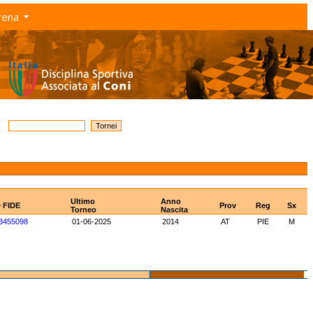
rena
Ultimo
Anno
D FIDE
Prov
Reg
Sx
Torneo
Nascita
3455098
01-06-2025
2014
AT
PIE
M