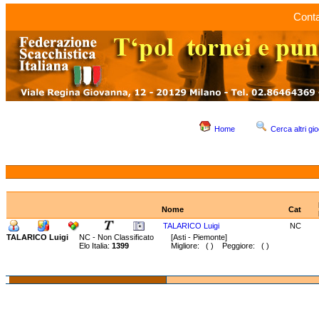
Conta
Home
Cerca altri gio
Nome
Cat
TALARICO Luigi
NC
TALARICO Luigi
NC - Non Classificato
[Asti - Piemonte]
Elo Italia:
1399
Migliore: ( ) Peggiore: ( )