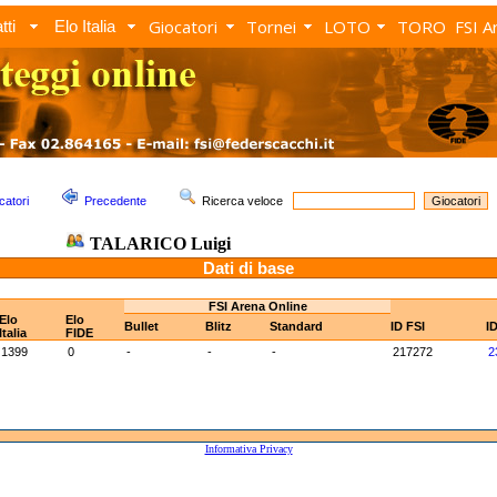
Giocatori
Tornei
LOTO
TORO
FSI A
tti
Elo Italia
catori
Precedente
Ricerca veloce
TALARICO Luigi
Dati di base
FSI Arena Online
Elo
Elo
Bullet
Blitz
Standard
ID FSI
I
Italia
FIDE
1399
0
-
-
-
217272
2
Informativa Privacy