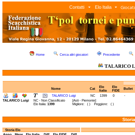
Giocato
Contatti
Elo Italia
Home
Cerca altri giocatori
Precedente
TALARICO Lu
Elo
Elo
Nome
Cat
Bullet
Italia
FIDE
TALARICO Luigi
NC
1399
0
-
TALARICO Luigi
NC - Non Classificato
[Asti - Piemonte]
Elo Italia:
1399
Migliore: ( ) Peggiore: ( )
Storia
Storia Elo
Anno
Mese
Elo Italia
Diff.
Elo FIDE
Diff.