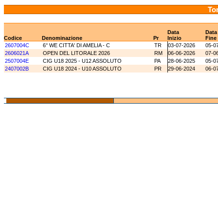
Tor
Data
Data
Codice
Denominazione
Pr
Inizio
Fine
2607004C
6° WE CITTA' DI AMELIA - C
TR
03-07-2026
05-0
2606021A
OPEN DEL LITORALE 2026
RM
06-06-2026
07-0
2507004E
CIG U18 2025 - U12 ASSOLUTO
PA
28-06-2025
05-0
2407002B
CIG U18 2024 - U10 ASSOLUTO
PR
29-06-2024
06-0