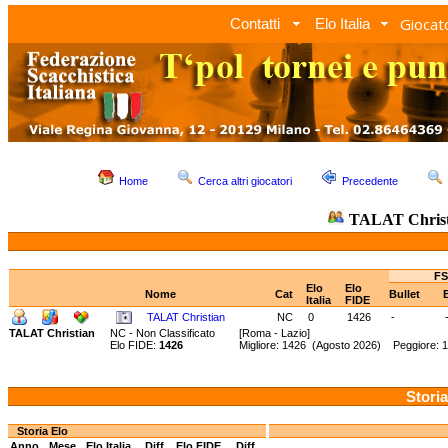
Giocato
Contatti
Elo Italia
Home
Cerca altri giocatori
Precedente
TALAT Christ
FS
Elo
Elo
Nome
Cat
Bullet
Italia
FIDE
TALAT Christian
NC
0
1426
-
TALAT Christian
NC - Non Classificato
[Roma - Lazio]
Elo FIDE:
1426
Migliore: 1426 (Agosto 2026) Peggiore: 1
Storia
Storia Elo
Anno
Mese
Elo Italia
Diff.
Elo FIDE
Diff.