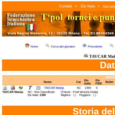
Giocato
Contatti
Elo Italia
Home
Cerca altri giocatori
Precedente
TAVCAR Mat
Dat
Elo
Elo
Nome
Cat
Bullet
Italia
FIDE
TAVCAR Mateja
NC
1399
0
-
TAVCAR Mateja
NC - Non Classificato
[Trieste - Friuli Venezia Giulia]
Elo Italia:
1399
Migliore: ( ) Peggiore: ( )
Storia de