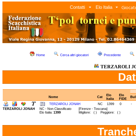
Giocato
Contatti
Elo Italia
Home
Cerca altri giocatori
Precedente
TERZAROLI J
Dat
Elo
Elo
Nome
Cat
Bul
Italia
FIDE
TERZAROLI JONAH
NC
1399
0
-
TERZAROLI JONAH
NC - Non Classificato
[Firenze - Toscana]
Elo Italia:
1399
Migliore: ( ) Peggiore: ( )
Tranch