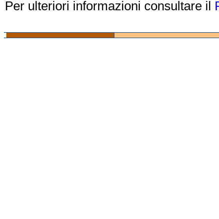
Per ulteriori informazioni consultare il