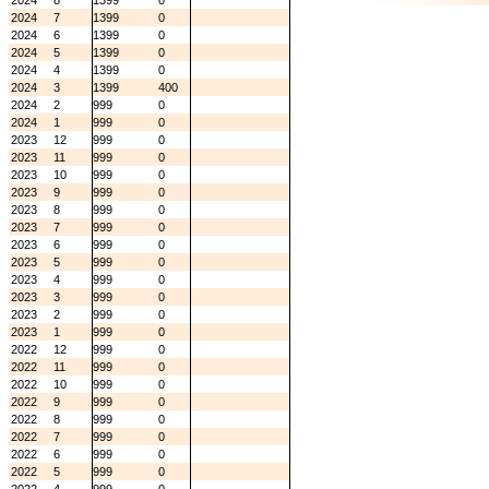
2024
8
1399
0
2024
7
1399
0
2024
6
1399
0
2024
5
1399
0
2024
4
1399
0
2024
3
1399
400
2024
2
999
0
2024
1
999
0
2023
12
999
0
2023
11
999
0
2023
10
999
0
2023
9
999
0
2023
8
999
0
2023
7
999
0
2023
6
999
0
2023
5
999
0
2023
4
999
0
2023
3
999
0
2023
2
999
0
2023
1
999
0
2022
12
999
0
2022
11
999
0
2022
10
999
0
2022
9
999
0
2022
8
999
0
2022
7
999
0
2022
6
999
0
2022
5
999
0