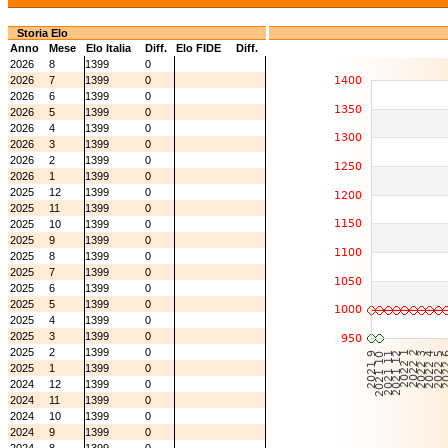
Storia Elo
Anno
Mese
Elo Italia
Diff.
Elo FIDE
Diff.
2026
8
1399
0
2026
7
1399
0
2026
6
1399
0
2026
5
1399
0
2026
4
1399
0
2026
3
1399
0
2026
2
1399
0
2026
1
1399
0
2025
12
1399
0
2025
11
1399
0
2025
10
1399
0
2025
9
1399
0
2025
8
1399
0
2025
7
1399
0
2025
6
1399
0
2025
5
1399
0
2025
4
1399
0
2025
3
1399
0
2025
2
1399
0
2025
1
1399
0
2024
12
1399
0
2024
11
1399
0
2024
10
1399
0
2024
9
1399
0