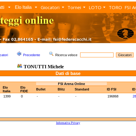
Giocatori
Tornei
LOTO
TORO
FSI A
tti
Elo Italia
catori
Precedente
Ricerca veloce
TONUTTI Michele
Dati di base
FSI Arena Online
Elo
Elo
Bullet
Blitz
Standard
ID FSI
ID
Italia
FIDE
1399
0
-
-
-
196868
2
Informativa Privacy