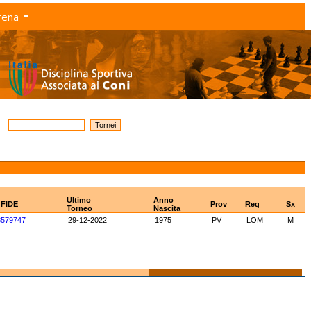
rena
Ultimo
Anno
 FIDE
Prov
Reg
Sx
Torneo
Nascita
8579747
29-12-2022
1975
PV
LOM
M