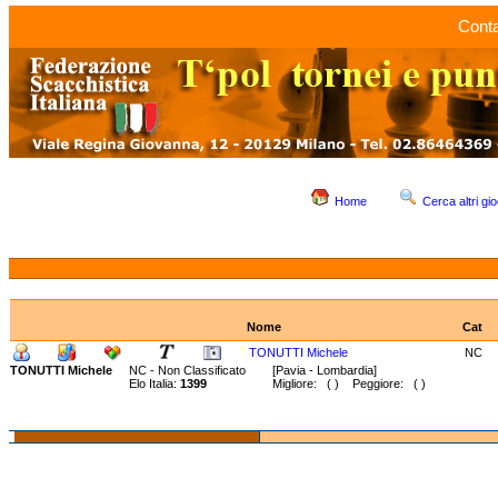
Conta
Home
Cerca altri gio
Nome
Cat
TONUTTI Michele
NC
TONUTTI Michele
NC - Non Classificato
[Pavia - Lombardia]
Elo Italia:
1399
Migliore: ( ) Peggiore: ( )