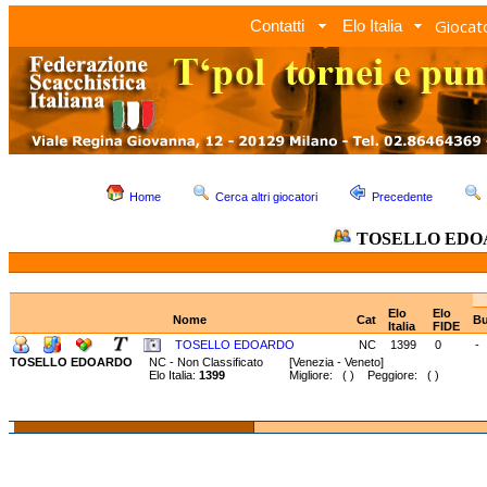
Giocato
Contatti
Elo Italia
Home
Cerca altri giocatori
Precedente
TOSELLO ED
Elo
Elo
Nome
Cat
Bu
Italia
FIDE
TOSELLO EDOARDO
NC
1399
0
-
TOSELLO EDOARDO
NC - Non Classificato
[Venezia - Veneto]
Elo Italia:
1399
Migliore: ( ) Peggiore: ( )