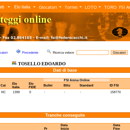
Giocatori
Tornei
LOTO
TORO
FSI A
tti
Elo Italia
catori
Precedente
Ricerca veloce
TOSELLO EDOARDO
Dati di base
FSI Arena Online
Elo
Elo
Cat
Bullet
Blitz
Standard
ID FSI
Italia
FIDE
NC
1399
0
-
-
-
158770
Tranche conseguite
Data
Data
Pr
Inizio
Fine