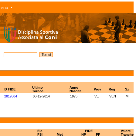
rena
Ultimo
Anno
ID FIDE
Prov
Reg
Sx
Torneo
Nascita
2819304
08-12-2014
1975
VE
VEN
M
Elo
FIDE
Valore
FSI
Med
NP
PF
Tranche