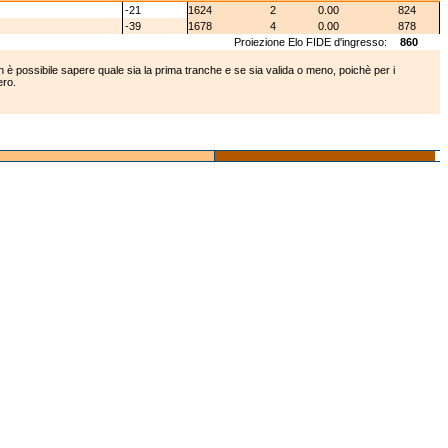
-21
1624
2
0.00
824
-39
1678
4
0.00
878
Proiezione Elo FIDE d'ingresso:
860
 è possibile sapere quale sia la prima tranche e se sia valida o meno, poichè per i
ero.