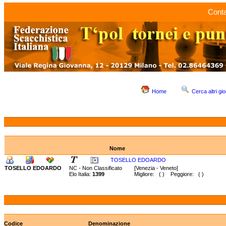
Conta
Home
Cerca altri gio
Nome
TOSELLO EDOARDO
TOSELLO EDOARDO
NC - Non Classificato
[Venezia - Veneto]
Elo Italia:
1399
Migliore: ( ) Peggiore: ( )
Codice
Denominazione