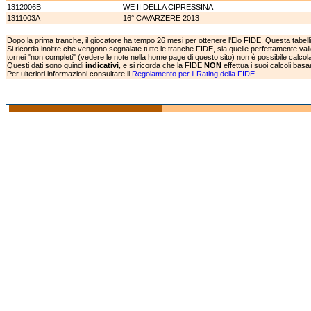
1312006B
WE II DELLA CIPRESSINA
1311003A
16° CAVARZERE 2013
Dopo la prima tranche, il giocatore ha tempo 26 mesi per ottenere l'Elo FIDE. Questa tabell
Si ricorda inoltre che vengono segnalate tutte le tranche FIDE, sia quelle perfettamente va
tornei "non completi" (vedere le note nella home page di questo sito) non è possibile calcolar
Questi dati sono quindi
indicativi
, e si ricorda che la FIDE
NON
effettua i suoi calcoli bas
Per ulteriori informazioni consultare il
Regolamento per il Rating della FIDE.