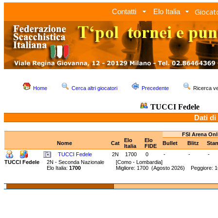
Giocato
Contatti
Elo Italia
Home
Cerca altri giocatori
Precedente
Ricerca 
TUCCI Fedele
Dati di
FSI Arena Onl
Elo
Elo
Nome
Cat
Bullet
Blitz
Sta
Italia
FIDE
TUCCI Fedele
2N
1700
0
-
-
-
TUCCI Fedele
2N - Seconda Nazionale
[Como - Lombardia]
Elo Italia:
1700
Migliore: 1700 (Agosto 2026) Peggiore: 1