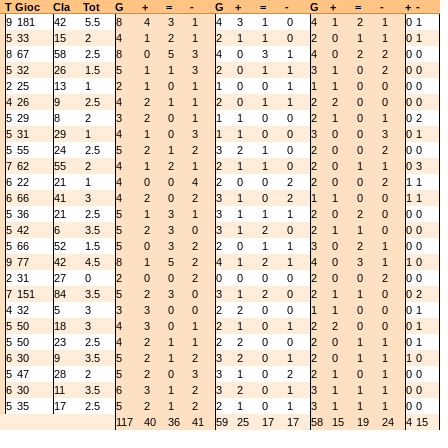
T
Gioc
Cla
Tot
G
+
=
-
G
+
=
-
G
+
=
-
+
-
9
181
42
5.5
8
4
3
1
4
3
1
0
4
1
2
1
0
1
5
33
15
2
4
1
2
1
2
1
1
0
2
0
1
1
0
1
8
67
58
2.5
8
0
5
3
4
0
3
1
4
0
2
2
0
0
5
32
26
1.5
5
1
1
3
2
0
1
1
3
1
0
2
0
0
2
25
13
1
2
1
0
1
1
0
0
1
1
1
0
0
0
0
4
26
9
2.5
4
2
1
1
2
0
1
1
2
2
0
0
0
0
5
29
8
2
3
2
0
1
1
1
0
0
2
1
0
1
0
2
5
31
29
1
4
1
0
3
1
1
0
0
3
0
0
3
0
1
5
55
24
2.5
5
2
1
2
3
2
1
0
2
0
0
2
0
0
7
62
55
2
4
1
2
1
2
1
1
0
2
0
1
1
0
3
6
22
21
1
4
0
0
4
2
0
0
2
2
0
0
2
1
1
6
66
41
3
4
2
0
2
3
1
0
2
1
1
0
0
1
1
5
36
21
2.5
5
1
3
1
3
1
1
1
2
0
2
0
0
0
5
42
6
3.5
5
2
3
0
3
1
2
0
2
1
1
0
0
0
5
66
52
1.5
5
0
3
2
2
0
1
1
3
0
2
1
0
0
9
77
42
4.5
8
1
5
2
4
1
2
1
4
0
3
1
1
0
2
31
27
0
2
0
0
2
0
0
0
0
2
0
0
2
0
0
7
151
84
3.5
5
2
3
0
3
1
2
0
2
1
1
0
0
2
4
32
5
3
3
3
0
0
2
2
0
0
1
1
0
0
0
1
5
50
18
3
4
3
0
1
2
1
0
1
2
2
0
0
0
1
5
50
23
2.5
4
2
1
1
2
2
0
0
2
0
1
1
0
1
6
30
9
3.5
5
2
1
2
3
2
0
1
2
0
1
1
1
0
5
47
28
2
5
2
0
3
3
1
0
2
2
1
0
1
0
0
6
30
11
3.5
6
3
1
2
3
2
0
1
3
1
1
1
0
0
5
35
17
2.5
5
2
1
2
2
1
0
1
3
1
1
1
0
0
117
40
36
41
59
25
17
17
58
15
19
24
4
15