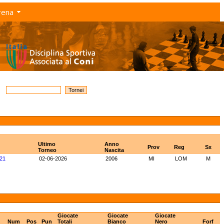
rena
Ultimo
Anno
Prov
Reg
Sx
Torneo
Nascita
21
02-06-2026
2006
MI
LOM
M
Giocate
Giocate
Giocate
Num
Pos
Pun
Totali
Bianco
Nero
Forf