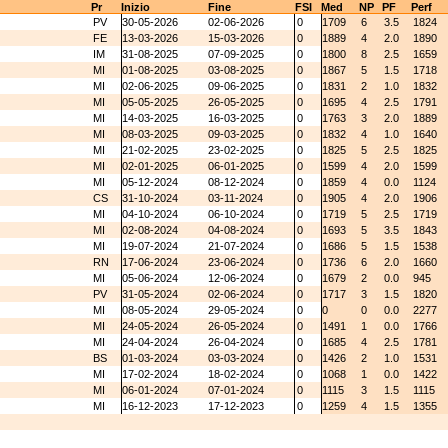
Pr
Inizio
Fine
FSI
Med
NP
PF
Perf
PV
30-05-2026
02-06-2026
0
1709
6
3.5
1824
FE
13-03-2026
15-03-2026
0
1889
4
2.0
1890
IM
31-08-2025
07-09-2025
0
1800
8
2.5
1659
MI
01-08-2025
03-08-2025
0
1867
5
1.5
1718
MI
02-06-2025
09-06-2025
0
1831
2
1.0
1832
MI
05-05-2025
26-05-2025
0
1695
4
2.5
1791
MI
14-03-2025
16-03-2025
0
1763
3
2.0
1889
MI
08-03-2025
09-03-2025
0
1832
4
1.0
1640
MI
21-02-2025
23-02-2025
0
1825
5
2.5
1825
MI
02-01-2025
06-01-2025
0
1599
4
2.0
1599
MI
05-12-2024
08-12-2024
0
1859
4
0.0
1124
CS
31-10-2024
03-11-2024
0
1905
4
2.0
1906
MI
04-10-2024
06-10-2024
0
1719
5
2.5
1719
MI
02-08-2024
04-08-2024
0
1693
5
3.5
1843
MI
19-07-2024
21-07-2024
0
1686
5
1.5
1538
RN
17-06-2024
23-06-2024
0
1736
6
2.0
1660
MI
05-06-2024
12-06-2024
0
1679
2
0.0
945
PV
31-05-2024
02-06-2024
0
1717
3
1.5
1820
MI
08-05-2024
29-05-2024
0
0
0
0.0
2277
MI
24-05-2024
26-05-2024
0
1491
1
0.0
1766
MI
24-04-2024
26-04-2024
0
1685
4
2.5
1781
BS
01-03-2024
03-03-2024
0
1426
2
1.0
1531
MI
17-02-2024
18-02-2024
0
1068
1
0.0
1422
MI
06-01-2024
07-01-2024
0
1115
3
1.5
1115
MI
16-12-2023
17-12-2023
0
1259
4
1.5
1355