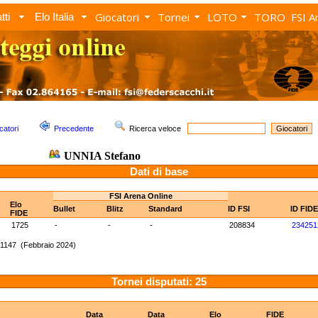
Giocatori
Tornei
LOTO
TORO
FSI A
tti
Elo Italia
catori
Precedente
Ricerca veloce
UNNIA Stefano
Dati di base
FSI Arena Online
Elo
Bullet
Blitz
Standard
ID FSI
ID FIDE
FIDE
1725
-
-
-
208834
234251
 1147 (Febbraio 2024)
Tornei disputati: 25
Data
Data
Elo
FIDE