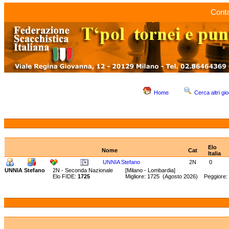
Conta
Home
Cerca altri gio
Elo
Nome
Cat
Italia
UNNIA Stefano
2N
0
UNNIA Stefano
2N - Seconda Nazionale
[Milano - Lombardia]
Elo FIDE:
1725
Migliore: 1725 (Agosto 2026) Peggiore: