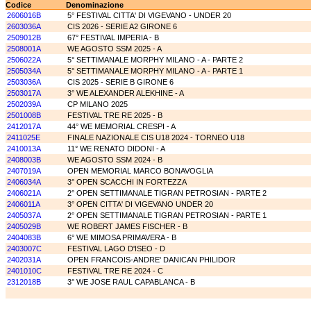
Codice
Denominazione
2606016B
5° FESTIVAL CITTA' DI VIGEVANO - UNDER 20
2603036A
CIS 2026 - SERIE A2 GIRONE 6
2509012B
67° FESTIVAL IMPERIA - B
2508001A
WE AGOSTO SSM 2025 - A
2506022A
5° SETTIMANALE MORPHY MILANO - A - PARTE 2
2505034A
5° SETTIMANALE MORPHY MILANO - A - PARTE 1
2503036A
CIS 2025 - SERIE B GIRONE 6
2503017A
3° WE ALEXANDER ALEKHINE - A
2502039A
CP MILANO 2025
2501008B
FESTIVAL TRE RE 2025 - B
2412017A
44° WE MEMORIAL CRESPI - A
2411025E
FINALE NAZIONALE CIS U18 2024 - TORNEO U18
2410013A
11° WE RENATO DIDONI - A
2408003B
WE AGOSTO SSM 2024 - B
2407019A
OPEN MEMORIAL MARCO BONAVOGLIA
2406034A
3° OPEN SCACCHI IN FORTEZZA
2406021A
2° OPEN SETTIMANALE TIGRAN PETROSIAN - PARTE 2
2406011A
3° OPEN CITTA' DI VIGEVANO UNDER 20
2405037A
2° OPEN SETTIMANALE TIGRAN PETROSIAN - PARTE 1
2405029B
WE ROBERT JAMES FISCHER - B
2404083B
6° WE MIMOSA PRIMAVERA - B
2403007C
FESTIVAL LAGO D'ISEO - D
2402031A
OPEN FRANCOIS-ANDRE' DANICAN PHILIDOR
2401010C
FESTIVAL TRE RE 2024 - C
2312018B
3° WE JOSE RAUL CAPABLANCA - B