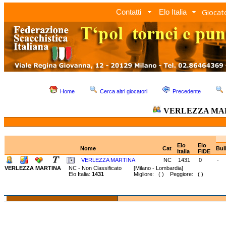
Giocato
Contatti
Elo Italia
Home
Cerca altri giocatori
Precedente
VERLEZZA MA
Elo
Elo
Nome
Cat
Bul
Italia
FIDE
VERLEZZA MARTINA
NC
1431
0
-
VERLEZZA MARTINA
NC - Non Classificato
[Milano - Lombardia]
Elo Italia:
1431
Migliore: ( ) Peggiore: ( )