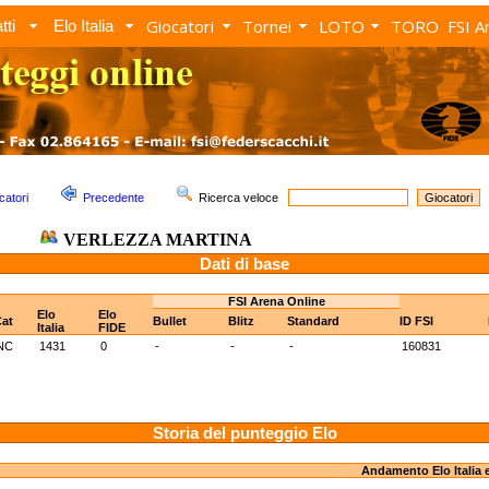
Giocatori
Tornei
LOTO
TORO
FSI A
tti
Elo Italia
catori
Precedente
Ricerca veloce
VERLEZZA MARTINA
Dati di base
FSI Arena Online
Elo
Elo
at
Bullet
Blitz
Standard
ID FSI
Italia
FIDE
NC
1431
0
-
-
-
160831
Storia del punteggio Elo
Andamento Elo Italia 