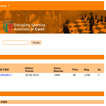
rena
Ultimo
Anno
ID FIDE
Prov
Reg
Sx
Torneo
Nascita
28536517
26-05-2019
1999
MI
LOM
F
e FIDE