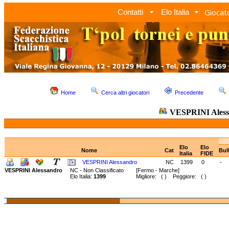
Giocato
Contatti
Elo Italia
Home
Cerca altri giocatori
Precedente
VESPRINI Aless
Elo
Elo
Nome
Cat
Bul
Italia
FIDE
VESPRINI Alessandro
NC
1399
0
-
VESPRINI Alessandro
NC - Non Classificato
[Fermo - Marche]
Elo Italia:
1399
Migliore: ( ) Peggiore: ( )