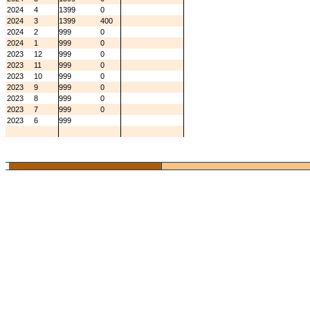
2024
4
1399
0
2024
3
1399
400
2024
2
999
0
2024
1
999
0
2023
12
999
0
2023
11
999
0
2023
10
999
0
2023
9
999
0
2023
8
999
0
2023
7
999
0
2023
6
999