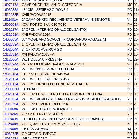
1607017A
CAMPIONATI ITALIANI DI CATEGORIA
MC
09-
1603033A
48° CIS - SERIE A2 GIRONE 4
PO
11-
1512033B
XVIII PADOVA 2015
PD
12-
1511001A
2° CAMPIONATO REG. VENETO VETERANI E SENIORE
VI
23-
1509003A
XXVI PORTO SAN GIORGIO
FM
22-
1502027A
2° OPEN INTERNAZIONALE DEL SANTO
PD
13-
1412031A
XVII PADOVA 2014
PD
14-
1405003A
35° MOGLIANO SCACCHI RICORDANDO RAGAZZINI
TV
25-
1402039A
1° OPEN INTERNAZIONALE DEL SANTO
PD
14-
1402004A
7° CP PADOVA & ROVIGO
PD
24-
1312031A
XVI PADOVA 2013 - A
PD
15-
1312006A
WE II DELLA CIPRESSINA
VE
29-
1302024A
WE - 5° MEMORIAL PAOLO SZABADOS
VE
01-
1301034A
WE - WE 19° DI MONTEBELLUNA
TV
18-
1301018A
FE - 15° FESTIVAL DI PADOVA
PD
15-
1212012A
WE - WE I DELLA CIPRESSINA
VE
30-
1209012A
WE - 2° TORNEO BELLUNO-NEVEGAL - A
BL
14-
1209003M
FE BRATTO
BG
18-
1202013A
WE - 16° FE WEEKEND CITTA' DI MONTEBELLUNA
TV
09-
1201062A
WE - WE MEMORIAL CARLO RAGAZZINI & PAOLO SZABADOS
VE
03-
1201039A
WE - 15° DI MONTEBELLUNA
TV
20-
1106068A
WE - 14° CITTA' DI PADOVA 2011
PD
10-
1105025A
OP XV CITTA' DI VICENZA
VI
24-
1105004A
FE - II FESTIVAL INTERNAZIONALE DEL FERMANO
FM
21-
1103009A
CR - QUARTI DI FINALE DEL 71° CIA
BL
06-
1102006A
FE DI SANREMO
IM
25-
1006072B
OP CITTA' DI PADOVA
PD
11-
1006047A
WE 34 TREVISO
TV
03-