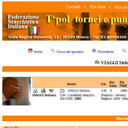
Giocato
Contatti
Elo Italia
Home
Cerca altri giocatori
Precedente
VIAGGI Stef
Elo
Elo
Nome
Cat
Italia
FIDE
VIAGGI Stefano
CM
0
1980
VIAGGI Stefano
CM - Candidato Maestro
[Padova - Veneto]
Elo FIDE:
1980
Migliore: 2064 (Ma
Storia