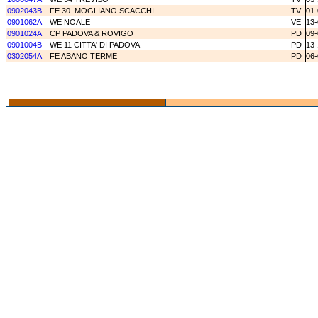
0902043B
FE 30. MOGLIANO SCACCHI
TV
01-
0901062A
WE NOALE
VE
13-
0901024A
CP PADOVA & ROVIGO
PD
09-
0901004B
WE 11 CITTA' DI PADOVA
PD
13-
0302054A
FE ABANO TERME
PD
06-