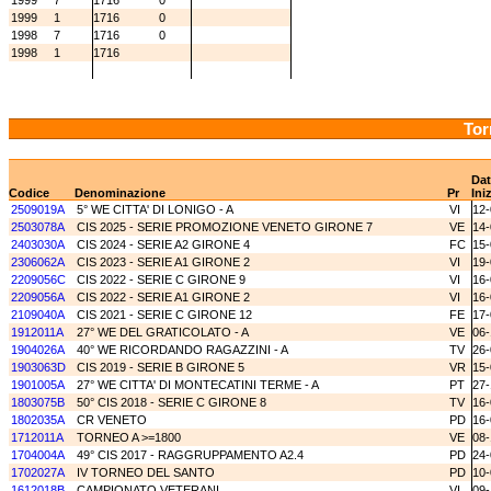
1999
7
1716
0
1999
1
1716
0
1998
7
1716
0
1998
1
1716
Tor
Dat
Codice
Denominazione
Pr
Ini
2509019A
5° WE CITTA' DI LONIGO - A
VI
12-
2503078A
CIS 2025 - SERIE PROMOZIONE VENETO GIRONE 7
VE
14-
2403030A
CIS 2024 - SERIE A2 GIRONE 4
FC
15-
2306062A
CIS 2023 - SERIE A1 GIRONE 2
VI
19-
2209056C
CIS 2022 - SERIE C GIRONE 9
VI
16-
2209056A
CIS 2022 - SERIE A1 GIRONE 2
VI
16-
2109040A
CIS 2021 - SERIE C GIRONE 12
FE
17-
1912011A
27° WE DEL GRATICOLATO - A
VE
06-
1904026A
40° WE RICORDANDO RAGAZZINI - A
TV
26-
1903063D
CIS 2019 - SERIE B GIRONE 5
VR
15-
1901005A
27° WE CITTA' DI MONTECATINI TERME - A
PT
27-
1803075B
50° CIS 2018 - SERIE C GIRONE 8
TV
16-
1802035A
CR VENETO
PD
16-
1712011A
TORNEO A >=1800
VE
08-
1704004A
49° CIS 2017 - RAGGRUPPAMENTO A2.4
PD
24-
1702027A
IV TORNEO DEL SANTO
PD
10-
1612018B
CAMPIONATO VETERANI
VI
09-