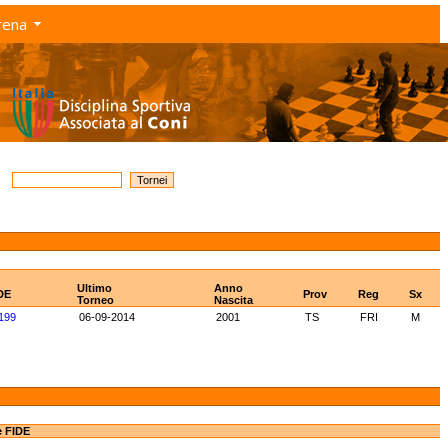
rena
Ultimo
Anno
DE
Prov
Reg
Sx
Torneo
Nascita
199
06-09-2014
2001
TS
FRI
M
e FIDE