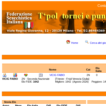
Conta
Home
Cerca altri gio
Elo
Nome
Cat
Italia
VICIG FABIO
2N
0
VICIG FABIO
2N - Seconda Nazionale
[Trieste - Friuli Venezia Giulia]
Elo FIDE:
1642
Migliore: 1642 (Agosto 2026) Peggiore: 1
Storia Elo
Anno
Mese
Elo Italia
Diff.
Elo FIDE
Diff.