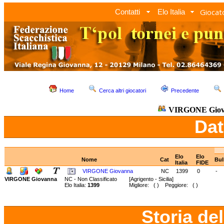
Giocato
Contatti
Elo Italia
Home
Cerca altri giocatori
Precedente
VIRGONE Giov
Dat
Elo
Elo
Nome
Cat
Bul
Italia
FIDE
VIRGONE Giovanna
NC
1399
0
-
VIRGONE Giovanna
NC - Non Classificato
[Agrigento - Sicilia]
Elo Italia:
1399
Migliore: ( ) Peggiore: ( )
Storia de