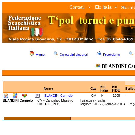
Giocato
Contatti
Elo Italia
Home
Cerca altri giocatori
Precedente
BLANDINI Car
Elo
Elo
Nome
Cat
Bulle
Italia
FIDE
BLANDINI Carmelo
CM
0
1998
-
BLANDINI Carmelo
CM - Candidato Maestro
[Siracusa - Sicilia]
Elo FIDE:
1998
Migliore: 2015 (Gennaio 2011) Pegg