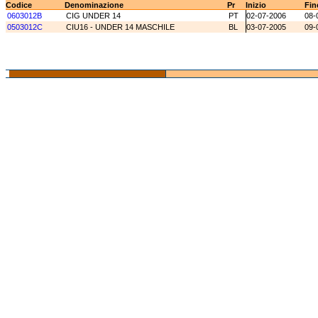
Codice
Denominazione
Pr
Inizio
Fin
0603012B
CIG UNDER 14
PT
02-07-2006
08-
0503012C
CIU16 - UNDER 14 MASCHILE
BL
03-07-2005
09-