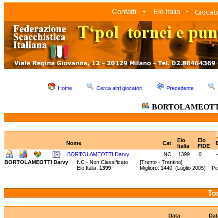
Giocato
Contatti
Elo Italia
Home
Cerca altri giocatori
Precedente
BORTOLAMEOTTI
Elo
Elo
Nome
Cat
Italia
FIDE
BORTOLAMEOTTI Darvy
NC
1399
0
BORTOLAMEOTTI Darvy
NC - Non Classificato
[Trento - Trentino]
Elo Italia:
1399
Migliore: 1440 (Luglio 2005) Pe
Tor
Data
Dat