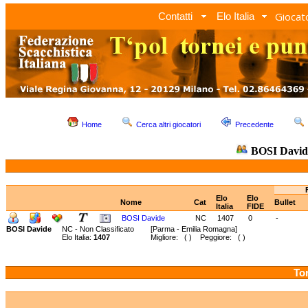
Giocato
Contatti
Elo Italia
Home
Cerca altri giocatori
Precedente
BOSI David
Elo
Elo
Nome
Cat
Bullet
Italia
FIDE
BOSI Davide
NC
1407
0
-
BOSI Davide
NC - Non Classificato
[Parma - Emilia Romagna]
Elo Italia:
1407
Migliore: ( ) Peggiore: ( )
Tor