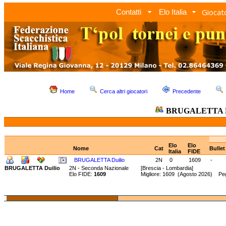
Giocato
Contatti
Elo Italia
Home
Cerca altri giocatori
Precedente
BRUGALETTA D
Elo
Elo
Nome
Cat
Bulle
Italia
FIDE
BRUGALETTA Duilio
2N
0
1609
-
BRUGALETTA Duilio
2N - Seconda Nazionale
[Brescia - Lombardia]
Elo FIDE:
1609
Migliore: 1609 (Agosto 2026) Peg