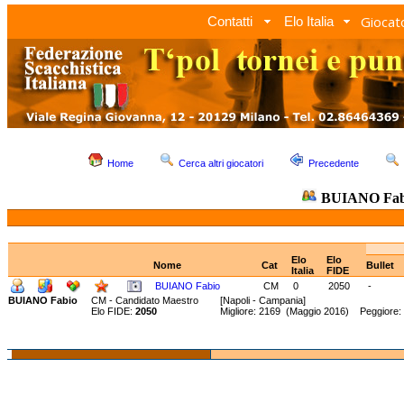
Giocato
Contatti
Elo Italia
Home
Cerca altri giocatori
Precedente
BUIANO Fab
Elo
Elo
Nome
Cat
Bullet
Italia
FIDE
BUIANO Fabio
CM
0
2050
-
BUIANO Fabio
CM - Candidato Maestro
[Napoli - Campania]
Elo FIDE:
2050
Migliore: 2169 (Maggio 2016) Peggiore