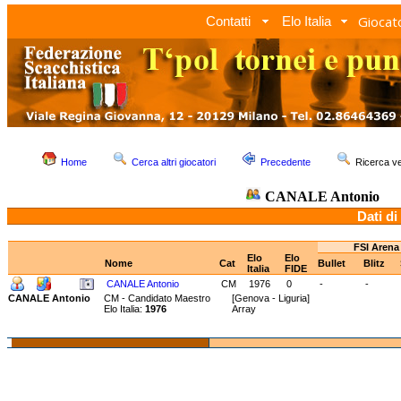
Giocato
Contatti
Elo Italia
Home
Cerca altri giocatori
Precedente
Ricerca 
CANALE Antonio
Dati di
FSI Arena
Elo
Elo
Nome
Cat
Bullet
Blitz
Italia
FIDE
CANALE Antonio
CM
1976
0
-
-
CANALE Antonio
CM - Candidato Maestro
[Genova - Liguria]
Elo Italia:
1976
Array