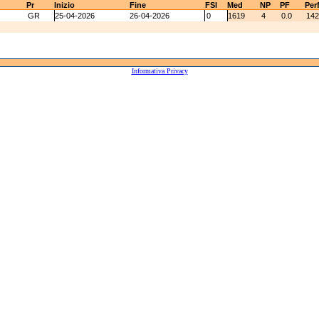
Pr
Inizio
Fine
FSI
Med
NP
PF
Per
GR
25-04-2026
26-04-2026
0
1619
4
0.0
142
Informativa Privacy