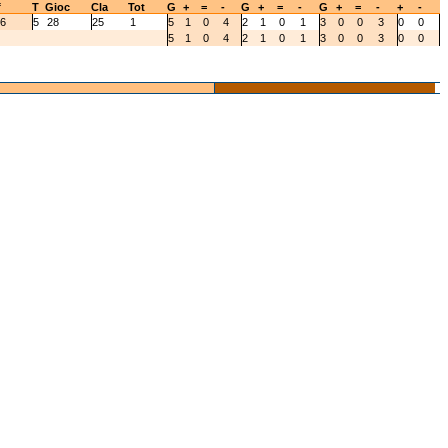
f
T
Gioc
Cla
Tot
G
+
=
-
G
+
=
-
G
+
=
-
+
-
6
5
28
25
1
5
1
0
4
2
1
0
1
3
0
0
3
0
0
5
1
0
4
2
1
0
1
3
0
0
3
0
0