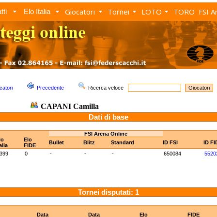
Giocatori
Tornei
LOTO
TORO
FSI A
tti
Elo Italia
catori
Precedente
Ricerca veloce
CAPANI Camilla
Dati di base
FSI Arena Online
lo
Elo
Bullet
Blitz
Standard
ID FSI
ID FI
alia
FIDE
399
0
-
-
-
650084
5520
Tornei disputati: 1
Data
Data
Elo
FIDE