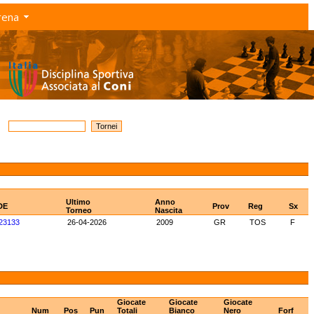
rena
Ultimo
Anno
DE
Prov
Reg
Sx
Torneo
Nascita
23133
26-04-2026
2009
GR
TOS
F
Giocate
Giocate
Giocate
Num
Pos
Pun
Totali
Bianco
Nero
Forf