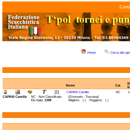
Conta
Home
Cerca altri gio
E
Nome
Cat
It
CAPANI Camilla
NC
1
CAPANI Camilla
NC - Non Classificato
[Grosseto - Toscana]
Elo Italia:
1399
Migliore: ( ) Peggiore: ( )