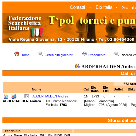
Giocato
Contatti
Elo Italia
Home
Cerca altri giocatori
Precedente
Ricerca 
ABDERHALDEN Andre
Dati di
FSI Are
Elo
Elo
Nome
Cat
Bullet
Blitz
Italia
FIDE
ABDERHALDEN Andrea
1N
1793
0
-
-
ABDERHALDEN Andrea
1N - Prima Nazionale
[Milano - Lombardia]
Elo Italia:
1793
Migliore: 1793 (Agosto 2026) Peg
Storia del pu
Storia Elo
Anno
Mese
Elo Italia
Diff.
Elo FIDE
Diff.